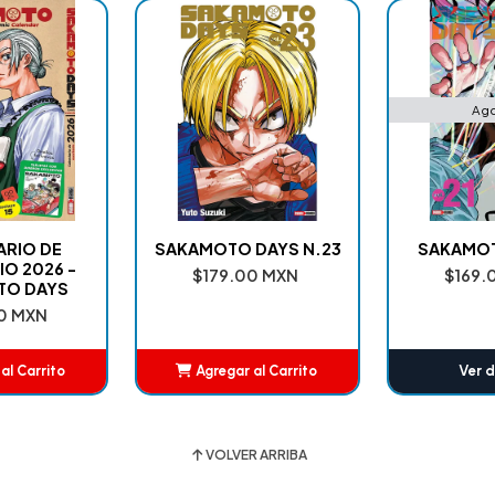
Ag
ARIO DE
SAKAMOTO DAYS N.23
SAKAMOT
IO 2026 -
$179.00 MXN
$169.
TO DAYS
0 MXN
al Carrito
Agregar al Carrito
Ver d
adido
Añadido
VOLVER ARRIBA