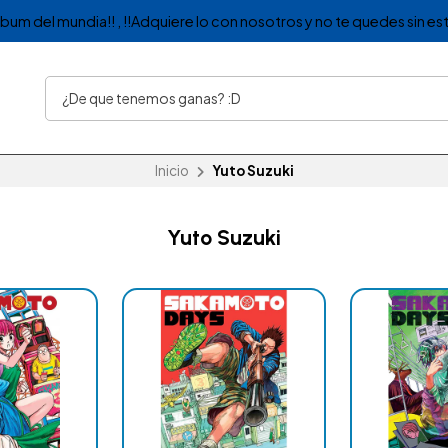
album del mundia!! , !!Adquiere lo con nosotros y no te quedes sin est
Inicio
Yuto Suzuki
Yuto Suzuki