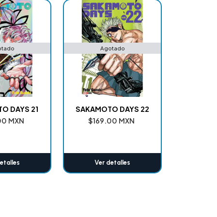
otado
Agotado
O DAYS 21
SAKAMOTO DAYS 22
00 MXN
$169.00 MXN
etalles
Ver detalles