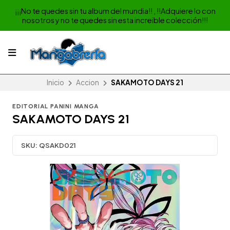
¡¡¡No te quedes sin tu album del mundia!! , !!Adquiere lo con
nosotros y no te quedes sin esta increible colección!!!
Inicio
Accion
SAKAMOTO DAYS 21
EDITORIAL PANINI MANGA
SAKAMOTO DAYS 21
SKU:
QSAKD021