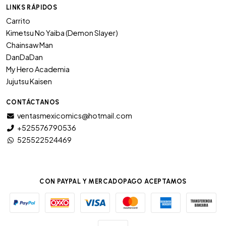
LINKS RÁPIDOS
Carrito
Kimetsu No Yaiba (Demon Slayer)
Chainsaw Man
DanDaDan
My Hero Academia
Jujutsu Kaisen
CONTÁCTANOS
ventasmexicomics@hotmail.com
+525576790536
525522524469
CON PAYPAL Y MERCADOPAGO ACEPTAMOS