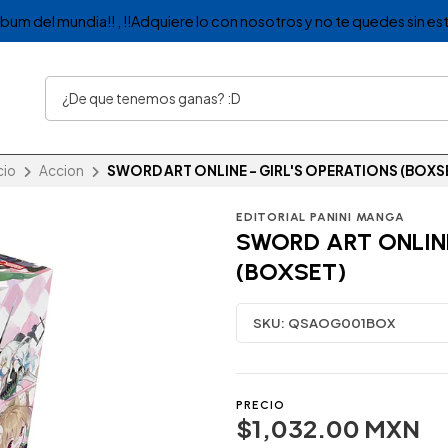
album del mundia!! , !!Adquiere lo con nosotros y no te quedes sin est
cio
Accion
SWORD ART ONLINE - GIRL'S OPERATIONS (BOXS
EDITORIAL PANINI MANGA
SWORD ART ONLINE
(BOXSET)
SKU:
QSAOG001BOX
PRECIO
$1,032.00 MXN