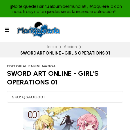
¡¡¡No te quedes sin tu album del mundia!! , !!Adquiere lo con
nosotros y no te quedes sin esta increible colección!!!
Inicio
Accion
SWORD ART ONLINE - GIRL'S OPERATIONS 01
EDITORIAL PANINI MANGA
SWORD ART ONLINE - GIRL'S
OPERATIONS 01
SKU:
QSAOG001