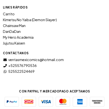
LINKS RÁPIDOS
Carrito
Kimetsu No Yaiba (Demon Slayer)
Chainsaw Man
DanDaDan
My Hero Academia
Jujutsu Kaisen
CONTÁCTANOS
ventasmexicomics@hotmail.com
+525576790536
525522524469
CON PAYPAL Y MERCADOPAGO ACEPTAMOS