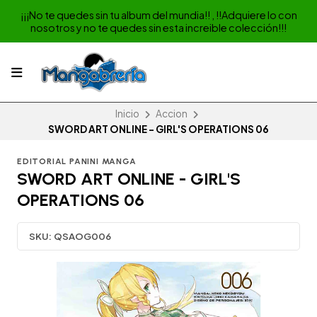
¡¡¡No te quedes sin tu album del mundia!! , !!Adquiere lo con
nosotros y no te quedes sin esta increible colección!!!
Inicio
Accion
SWORD ART ONLINE - GIRL'S OPERATIONS 06
EDITORIAL PANINI MANGA
SWORD ART ONLINE - GIRL'S
OPERATIONS 06
SKU:
QSAOG006