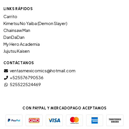
LINKS RÁPIDOS
Carrito
Kimetsu No Yaiba (Demon Slayer)
Chainsaw Man
DanDaDan
My Hero Academia
Jujutsu Kaisen
CONTÁCTANOS
ventasmexicomics@hotmail.com
+525576790536
525522524469
CON PAYPAL Y MERCADOPAGO ACEPTAMOS