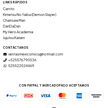
LINKS RÁPIDOS
Carrito
Kimetsu No Yaiba (Demon Slayer)
Chainsaw Man
DanDaDan
My Hero Academia
Jujutsu Kaisen
CONTÁCTANOS
ventasmexicomics@hotmail.com
+525576790536
525522524469
CON PAYPAL Y MERCADOPAGO ACEPTAMOS