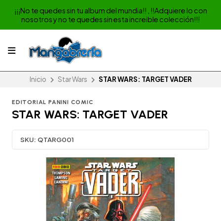
¡¡¡No te quedes sin tu album del mundia!! , !!Adquiere lo con
nosotros y no te quedes sin esta increible colección!!!
Inicio
Star Wars
STAR WARS: TARGET VADER
EDITORIAL PANINI COMIC
STAR WARS: TARGET VADER
SKU:
QTARG001