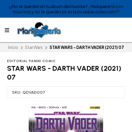
¡¡¡No te quedes sin tu album del mundia!! , !!Adquiere lo con
nosotros y no te quedes sin esta increible colección!!!
Inicio
Star Wars
STAR WARS - DARTH VADER (2021) 07
EDITORIAL PANINI COMIC
STAR WARS - DARTH VADER (2021)
07
SKU:
QDVAD007