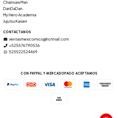
Chainsaw Man
DanDaDan
My Hero Academia
Jujutsu Kaisen
CONTÁCTANOS
ventasmexicomics@hotmail.com
+525576790536
525522524469
CON PAYPAL Y MERCADOPAGO ACEPTAMOS