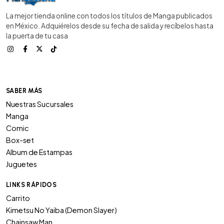
La mejor tienda online con todos los títulos de Manga publicados
en México. Adquiérelos desde su fecha de salida y recíbelos hasta
la puerta de tu casa
SABER MÁS
Nuestras Sucursales
Manga
Comic
Box-set
Album de Estampas
Juguetes
LINKS RÁPIDOS
Carrito
Kimetsu No Yaiba (Demon Slayer)
Chainsaw Man