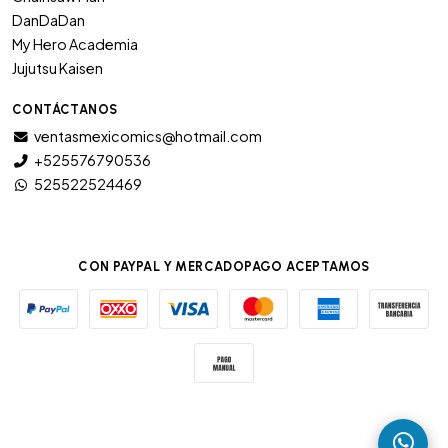
DanDaDan
My Hero Academia
Jujutsu Kaisen
CONTÁCTANOS
ventasmexicomics@hotmail.com
+525576790536
525522524469
CON PAYPAL Y MERCADOPAGO ACEPTAMOS