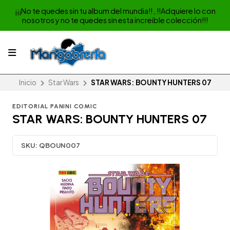
¡¡¡No te quedes sin tu album del mundia!! , !!Adquiere lo con
nosotros y no te quedes sin esta increible colección!!!
Inicio
Star Wars
STAR WARS: BOUNTY HUNTERS 07
EDITORIAL PANINI COMIC
STAR WARS: BOUNTY HUNTERS 07
SKU:
QBOUN007