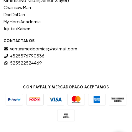
Kimetsu No Yaiba (Demon Slayer)
Chainsaw Man
DanDaDan
My Hero Academia
Jujutsu Kaisen
CONTÁCTANOS
ventasmexicomics@hotmail.com
+525576790536
525522524469
CON PAYPAL Y MERCADOPAGO ACEPTAMOS