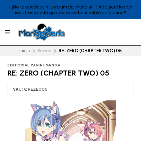
¡¡¡No te quedes sin tu album del mundia!! , !!Adquiere lo con
nosotros y no te quedes sin esta increible colección!!!
Inicio
Seinen
RE: ZERO (CHAPTER TWO) 05
EDITORIAL PANINI MANGA
RE: ZERO (CHAPTER TWO) 05
SKU:
QREZE005