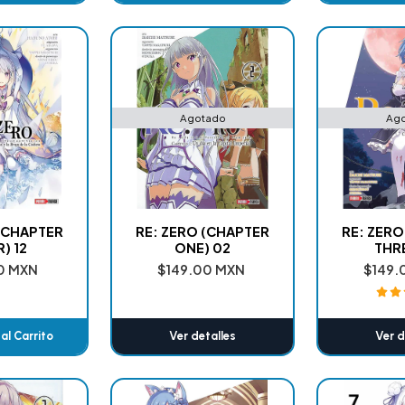
adido
Añadido
A
Agotado
Ag
 (CHAPTER
RE: ZERO (CHAPTER
RE: ZERO
) 12
ONE) 02
THRE
0 MXN
$149.00 MXN
$149.
al Carrito
Ver detalles
Ver d
adido