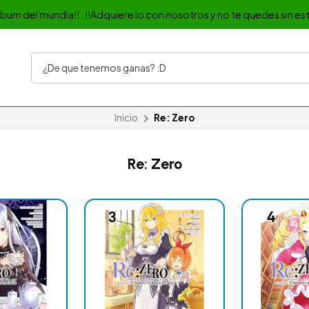
album del mundia!! , !!Adquiere lo con nosotros y no te quedes sin est
Inicio
Re: Zero
Re: Zero