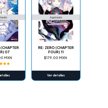
otado
Agotado
 (CHAPTER
RE: ZERO (CHAPTER
R) 07
FOUR) 11
00 MXN
$179.00 MXN
etalles
Ver detalles