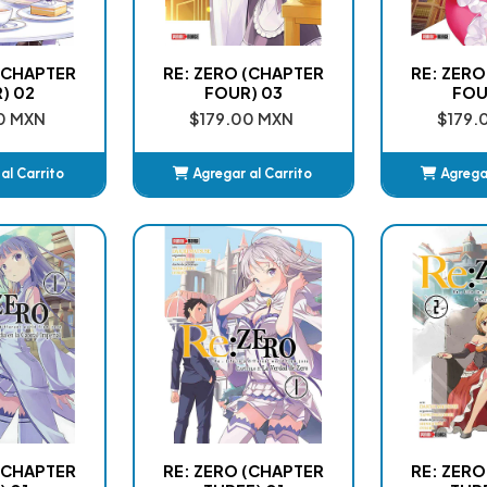
 (CHAPTER
RE: ZERO (CHAPTER
RE: ZERO
) 02
FOUR) 03
FOU
0 MXN
$179.00 MXN
$179.
al Carrito
Agregar al Carrito
Agregar
adido
Añadido
A
 (CHAPTER
RE: ZERO (CHAPTER
RE: ZERO