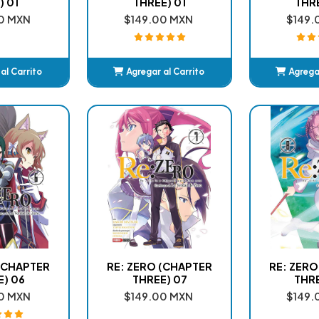
) 01
THREE) 01
THRE
0 MXN
$149.00 MXN
$149.
al Carrito
Agregar al Carrito
Agregar
adido
Añadido
A
 (CHAPTER
RE: ZERO (CHAPTER
RE: ZERO
E) 06
THREE) 07
THRE
0 MXN
$149.00 MXN
$149.