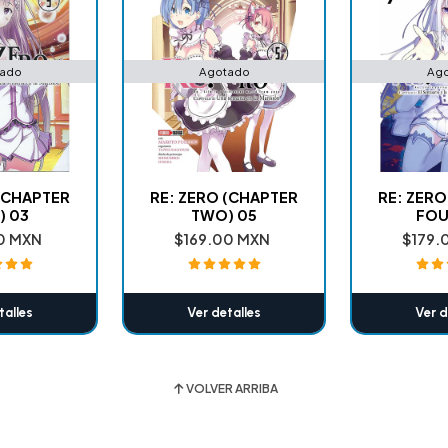
ado
Agotado
Ag
 (CHAPTER
RE: ZERO (CHAPTER
RE: ZERO
) 03
TWO) 05
FOU
0 MXN
$169.00 MXN
$179.
talles
Ver detalles
Ver d
VOLVER ARRIBA