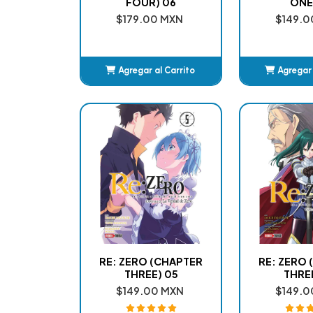
FOUR) 06
ONE
$179.00 MXN
$149.0
Agregar al Carrito
Agregar 
Añadido
Añ
RE: ZERO (CHAPTER
RE: ZERO
THREE) 05
THRE
$149.00 MXN
$149.0