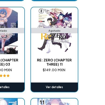
ñadido
Añadido
otado
Agotado
 (CHAPTER
RE: ZERO (CHAPTER
E) 03
THREE) 11
00 MXN
$149.00 MXN
etalles
Ver detalles