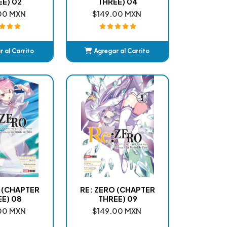
E) 02
THREE) 04
00 MXN
$149.00 MXN
 al Carrito
Agregar al Carrito
ñadido
Añadido
 (CHAPTER
RE: ZERO (CHAPTER
E) 08
THREE) 09
00 MXN
$149.00 MXN