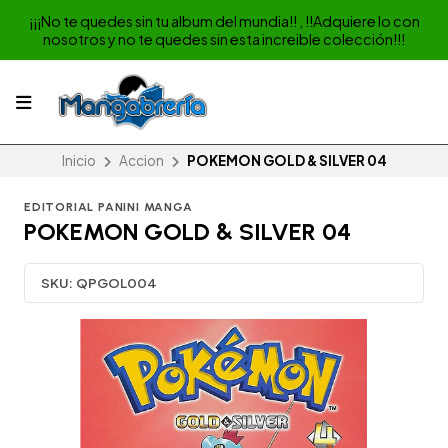
¡¡¡No te quedes sin tu album del mundia!! , !!Adquiere lo con
nosotros y no te quedes sin esta increible colección!!!
Inicio
Accion
POKEMON GOLD & SILVER 04
EDITORIAL PANINI MANGA
POKEMON GOLD & SILVER 04
SKU:
QPGOL004