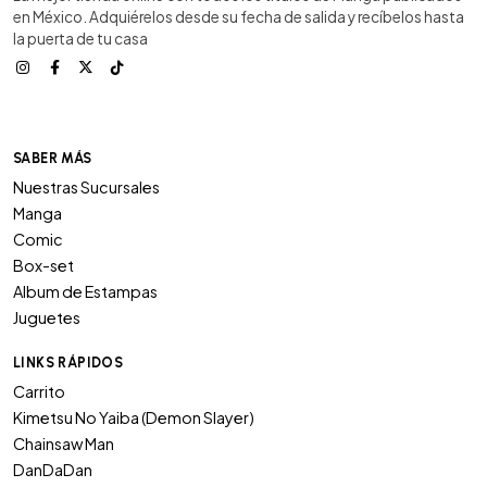
en México. Adquiérelos desde su fecha de salida y recíbelos hasta
la puerta de tu casa
SABER MÁS
Nuestras Sucursales
Manga
Comic
Box-set
Album de Estampas
Juguetes
LINKS RÁPIDOS
Carrito
Kimetsu No Yaiba (Demon Slayer)
Chainsaw Man
DanDaDan