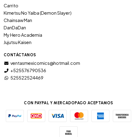
Carrito
Kimetsu No Yaiba (Demon Slayer)
Chainsaw Man
DanDaDan
My Hero Academia
Jujutsu Kaisen
CONTÁCTANOS
ventasmexicomics@hotmail.com
+525576790536
525522524469
CON PAYPAL Y MERCADOPAGO ACEPTAMOS