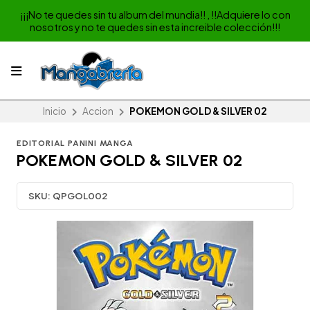
¡¡¡No te quedes sin tu album del mundia!! , !!Adquiere lo con
nosotros y no te quedes sin esta increible colección!!!
Inicio
Accion
POKEMON GOLD & SILVER 02
EDITORIAL PANINI MANGA
POKEMON GOLD & SILVER 02
SKU:
QPGOL002