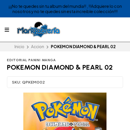
¡¡¡No te quedes sin tu album del mundia!! , !!Adquiere lo con
nosotros y no te quedes sin esta increible colección!!!
Inicio
Accion
POKEMON DIAMOND & PEARL 02
EDITORIAL PANINI MANGA
POKEMON DIAMOND & PEARL 02
SKU:
QPKEM002