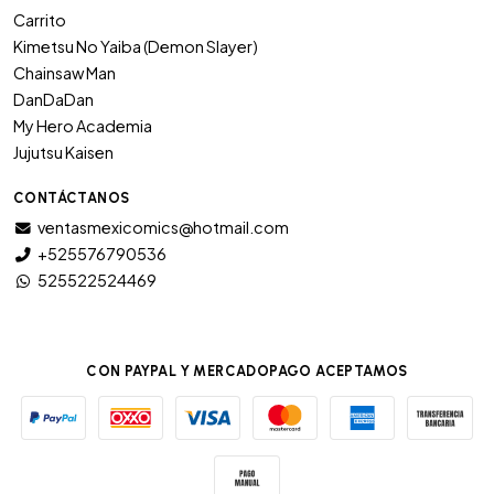
Carrito
Kimetsu No Yaiba (Demon Slayer)
Chainsaw Man
DanDaDan
My Hero Academia
Jujutsu Kaisen
CONTÁCTANOS
ventasmexicomics@hotmail.com
+525576790536
525522524469
CON PAYPAL Y MERCADOPAGO ACEPTAMOS