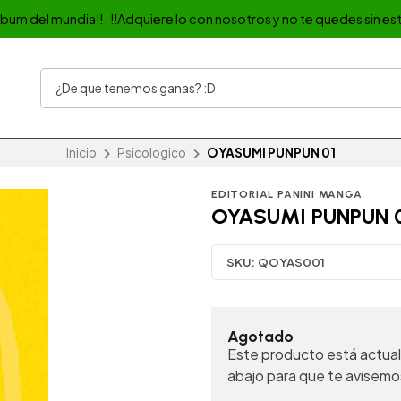
album del mundia!! , !!Adquiere lo con nosotros y no te quedes sin est
Inicio
Psicologico
OYASUMI PUNPUN 01
EDITORIAL PANINI MANGA
OYASUMI PUNPUN 
SKU:
QOYAS001
Agotado
Este producto está actual
abajo para que te avisemo