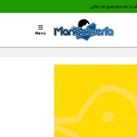
¡¡¡No te quedes sin tu 
Menú