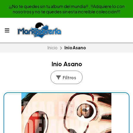
¡¡¡No te quedes sin tu album del mundia!! , !!Adquiere lo con
nosotros y no te quedes sin esta increible colección!!!
Inicio
Inio Asano
Inio Asano
Filtros