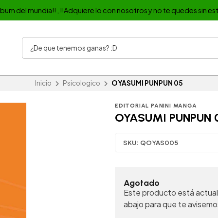
album del mundia!! , !!Adquiere lo con nosotros y no te quedes sin est
Inicio
Psicologico
OYASUMI PUNPUN 05
EDITORIAL PANINI MANGA
OYASUMI PUNPUN 
SKU:
QOYAS005
Agotado
Este producto está actual
abajo para que te avisemo