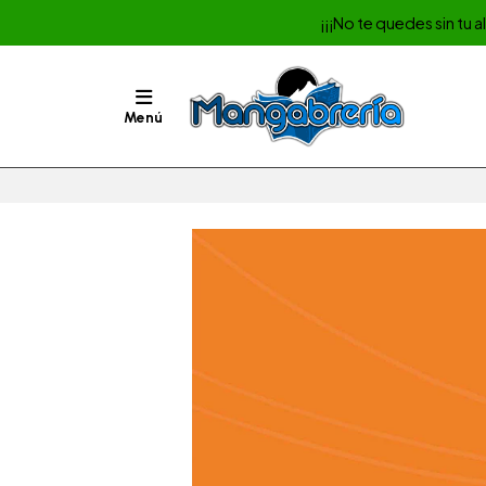
¡¡¡No te quedes sin tu 
Menú