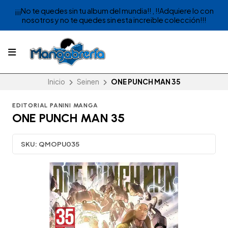
¡¡¡No te quedes sin tu album del mundia!! , !!Adquiere lo con
nosotros y no te quedes sin esta increible colección!!!
Inicio
Seinen
ONE PUNCH MAN 35
EDITORIAL PANINI MANGA
ONE PUNCH MAN 35
SKU:
QMOPU035