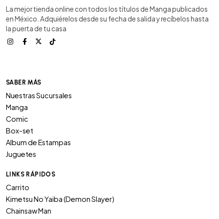
La mejor tienda online con todos los títulos de Manga publicados
en México. Adquiérelos desde su fecha de salida y recíbelos hasta
la puerta de tu casa
SABER MÁS
Nuestras Sucursales
Manga
Comic
Box-set
Album de Estampas
Juguetes
LINKS RÁPIDOS
Carrito
Kimetsu No Yaiba (Demon Slayer)
Chainsaw Man