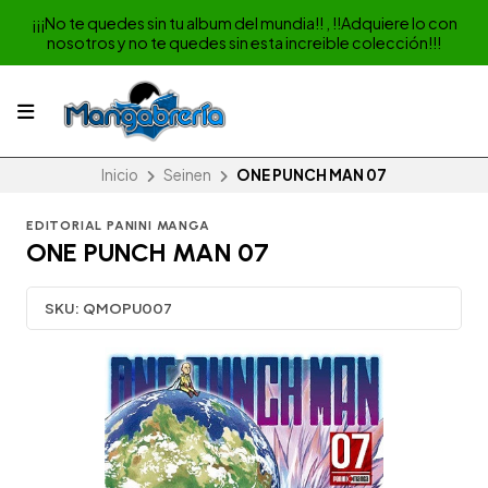
¡¡¡No te quedes sin tu album del mundia!! , !!Adquiere lo con
nosotros y no te quedes sin esta increible colección!!!
Inicio
Seinen
ONE PUNCH MAN 07
EDITORIAL PANINI MANGA
ONE PUNCH MAN 07
SKU:
QMOPU007