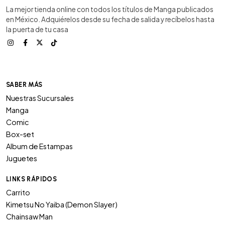
La mejor tienda online con todos los títulos de Manga publicados
en México. Adquiérelos desde su fecha de salida y recíbelos hasta
la puerta de tu casa
SABER MÁS
Nuestras Sucursales
Manga
Comic
Box-set
Album de Estampas
Juguetes
LINKS RÁPIDOS
Carrito
Kimetsu No Yaiba (Demon Slayer)
Chainsaw Man