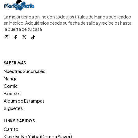
La mejor tienda online con todos los títulos de Manga publicados
en México. Adquiérelos desde su fecha de salida y recíbelos hasta
la puerta de tu casa
SABER MÁS
Nuestras Sucursales
Manga
Comic
Box-set
Album de Estampas
Juguetes
LINKS RÁPIDOS
Carrito
Kimetsu No Yaiba (Demon Slayer)