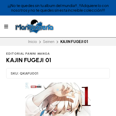
¡¡¡No te quedes sin tu album del mundia!! , !!Adquiere lo con
nosotros y no te quedes sin esta increible colección!!!
Inicio
Seinen
KAJIN FUGEJI 01
EDITORIAL PANINI MANGA
KAJIN FUGEJI 01
SKU:
QKAFU001