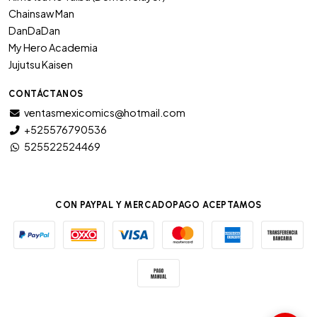
Chainsaw Man
DanDaDan
My Hero Academia
Jujutsu Kaisen
CONTÁCTANOS
ventasmexicomics@hotmail.com
+525576790536
525522524469
CON PAYPAL Y MERCADOPAGO ACEPTAMOS