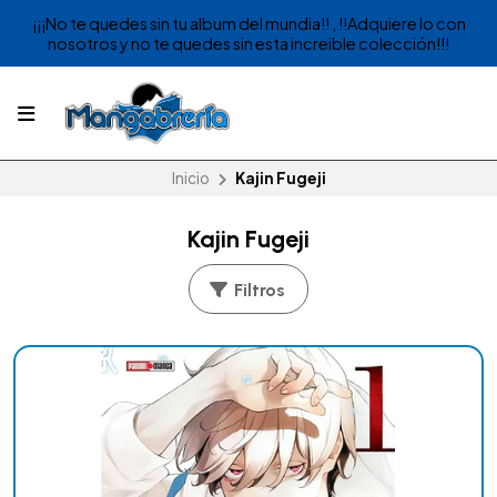
¡¡¡No te quedes sin tu album del mundia!! , !!Adquiere lo con
nosotros y no te quedes sin esta increible colección!!!
Inicio
Kajin Fugeji
Kajin Fugeji
Filtros