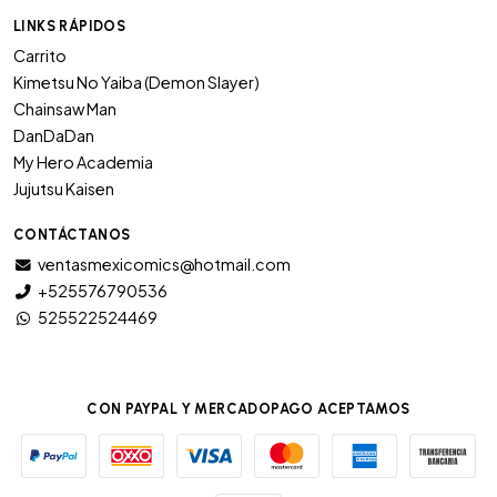
LINKS RÁPIDOS
Carrito
Kimetsu No Yaiba (Demon Slayer)
Chainsaw Man
DanDaDan
My Hero Academia
Jujutsu Kaisen
CONTÁCTANOS
ventasmexicomics@hotmail.com
+525576790536
525522524469
CON PAYPAL Y MERCADOPAGO ACEPTAMOS