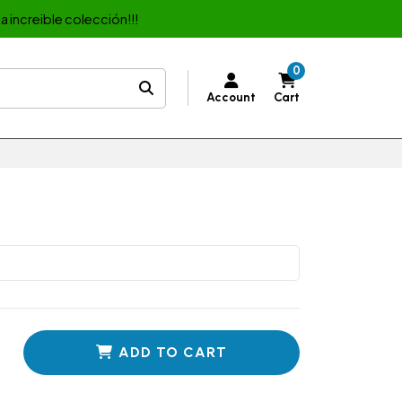
a increible colección!!!
0
Account
Cart
ADD TO CART