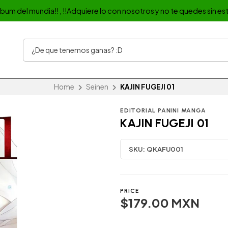
album del mundia!! , !!Adquiere lo con nosotros y no te quedes sin est
Home
Seinen
KAJIN FUGEJI 01
EDITORIAL PANINI MANGA
KAJIN FUGEJI 01
SKU:
QKAFU001
PRICE
$179.00 MXN