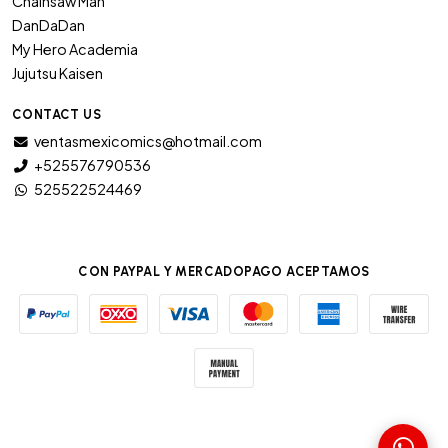
Chainsaw Man
DanDaDan
My Hero Academia
Jujutsu Kaisen
CONTACT US
ventasmexicomics@hotmail.com
+525576790536
525522524469
CON PAYPAL Y MERCADOPAGO ACEPTAMOS