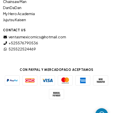
Chainsaw Man
DanDaDan
My Hero Academia
Jujutsu Kaisen
CONTACT US
ventasmexicomics@hotmail.com
+525576790536
525522524469
CON PAYPAL Y MERCADOPAGO ACEPTAMOS