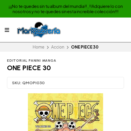
¡¡¡No te quedes sin tu album del mundia!! , !!Adquiere lo con
nosotros y no te quedes sin esta increible colección!!!
Home
Accion
ONE PIECE 30
EDITORIAL PANINI MANGA
ONE PIECE 30
SKU:
QMOPI030