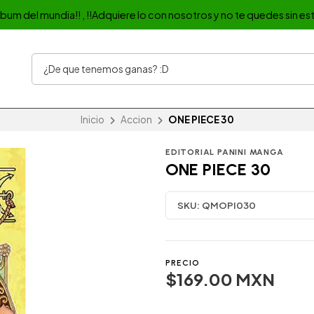
album del mundia!! , !!Adquiere lo con nosotros y no te quedes sin est
Inicio
Accion
ONE PIECE 30
EDITORIAL PANINI MANGA
ONE PIECE 30
SKU:
QMOPI030
PRECIO
$169.00 MXN