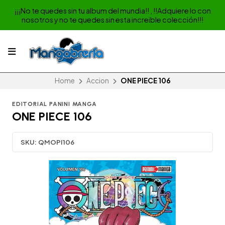
¡¡¡No te quedes sin tu album del mundia!! , !!Adquiere lo con
nosotros y no te quedes sin esta increible colección!!!
Home
Accion
ONE PIECE 106
EDITORIAL PANINI MANGA
ONE PIECE 106
SKU:
QMOPI106