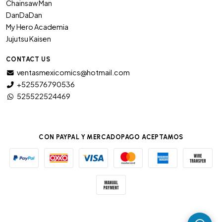
Chainsaw Man
DanDaDan
My Hero Academia
Jujutsu Kaisen
CONTACT US
ventasmexicomics@hotmail.com
+525576790536
525522524469
CON PAYPAL Y MERCADOPAGO ACEPTAMOS