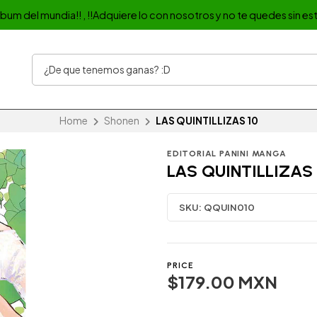
album del mundia!! , !!Adquiere lo con nosotros y no te quedes sin est
Home
Shonen
LAS QUINTILLIZAS 10
EDITORIAL PANINI MANGA
LAS QUINTILLIZAS 
SKU:
QQUIN010
PRICE
$179.00 MXN