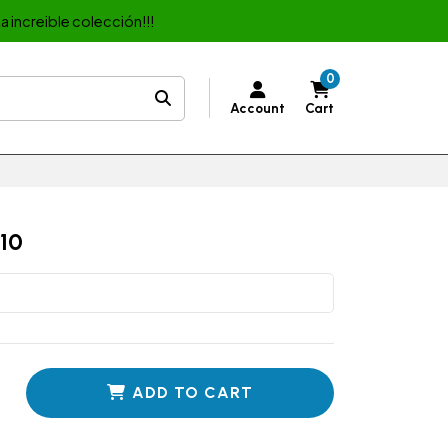
a increible colección!!!
0
Account
Cart
10
ADD TO CART