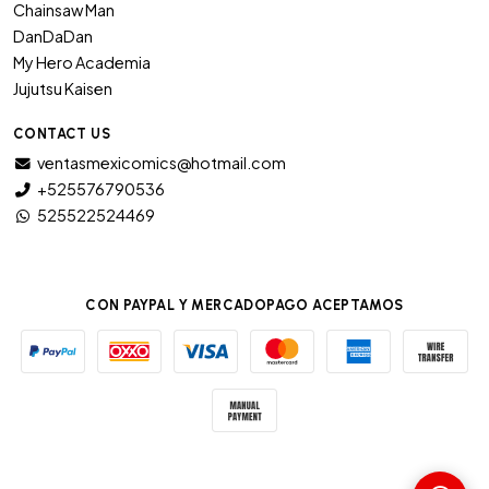
Chainsaw Man
DanDaDan
My Hero Academia
Jujutsu Kaisen
CONTACT US
ventasmexicomics@hotmail.com
+525576790536
525522524469
CON PAYPAL Y MERCADOPAGO ACEPTAMOS