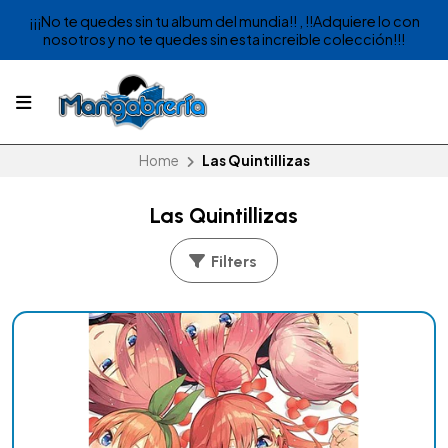
¡¡¡No te quedes sin tu album del mundia!! , !!Adquiere lo con
nosotros y no te quedes sin esta increible colección!!!
Home
Las Quintillizas
Las Quintillizas
Filters