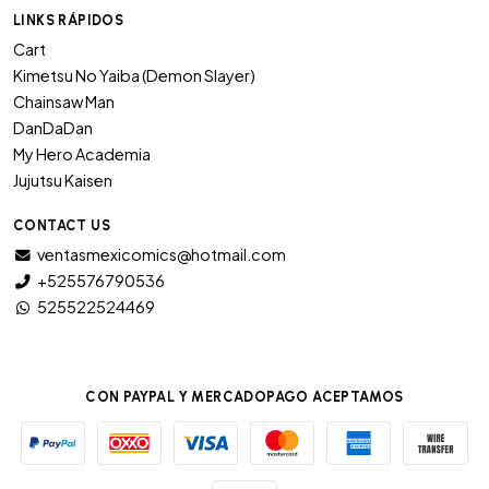
LINKS RÁPIDOS
Cart
Kimetsu No Yaiba (Demon Slayer)
Chainsaw Man
DanDaDan
My Hero Academia
Jujutsu Kaisen
CONTACT US
ventasmexicomics@hotmail.com
+525576790536
525522524469
CON PAYPAL Y MERCADOPAGO ACEPTAMOS