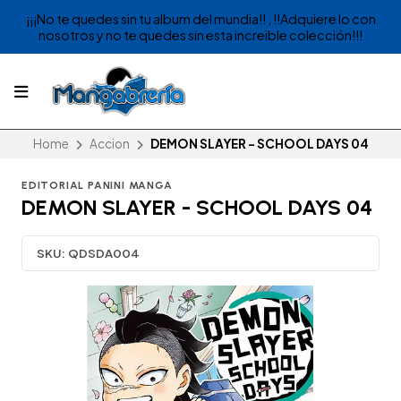
¡¡¡No te quedes sin tu album del mundia!! , !!Adquiere lo con
nosotros y no te quedes sin esta increible colección!!!
Home
Accion
DEMON SLAYER - SCHOOL DAYS 04
EDITORIAL PANINI MANGA
DEMON SLAYER - SCHOOL DAYS 04
SKU:
QDSDA004