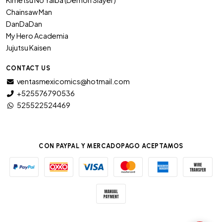
Kimetsu No Yaiba (Demon Slayer)
Chainsaw Man
DanDaDan
My Hero Academia
Jujutsu Kaisen
CONTACT US
ventasmexicomics@hotmail.com
+525576790536
525522524469
CON PAYPAL Y MERCADOPAGO ACEPTAMOS