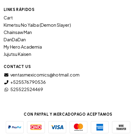
LINKS RÁPIDOS
Cart
Kimetsu No Yaiba (Demon Slayer)
Chainsaw Man
DanDaDan
My Hero Academia
Jujutsu Kaisen
CONTACT US
ventasmexicomics@hotmail.com
+525576790536
525522524469
CON PAYPAL Y MERCADOPAGO ACEPTAMOS