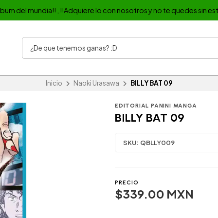
album del mundia!! , !!Adquiere lo con nosotros y no te quedes sin est
Inicio
Naoki Urasawa
BILLY BAT 09
EDITORIAL PANINI MANGA
BILLY BAT 09
SKU:
QBLLY009
PRECIO
$339.00 MXN