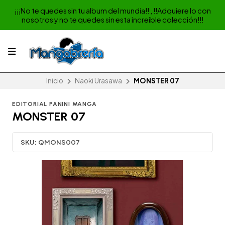
¡¡¡No te quedes sin tu album del mundia!! , !!Adquiere lo con
nosotros y no te quedes sin esta increible colección!!!
Inicio
Naoki Urasawa
MONSTER 07
EDITORIAL PANINI MANGA
MONSTER 07
SKU:
QMONS007