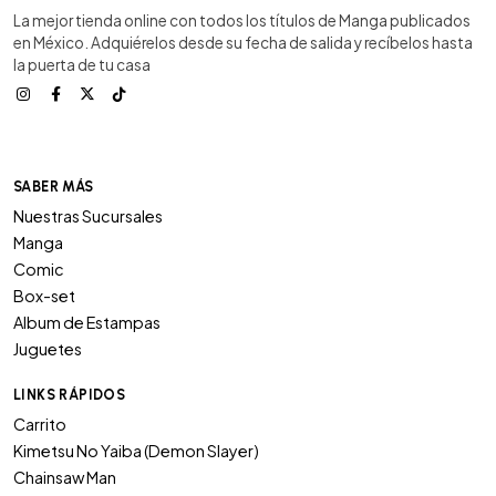
La mejor tienda online con todos los títulos de Manga publicados
en México. Adquiérelos desde su fecha de salida y recíbelos hasta
la puerta de tu casa
SABER MÁS
Nuestras Sucursales
Manga
Comic
Box-set
Album de Estampas
Juguetes
LINKS RÁPIDOS
Carrito
Kimetsu No Yaiba (Demon Slayer)
Chainsaw Man