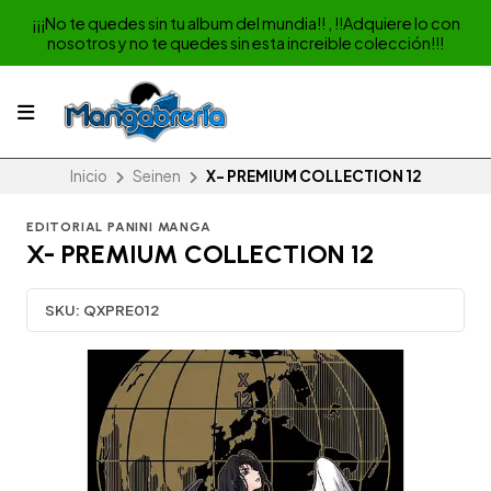
¡¡¡No te quedes sin tu album del mundia!! , !!Adquiere lo con
nosotros y no te quedes sin esta increible colección!!!
Inicio
Seinen
X- PREMIUM COLLECTION 12
EDITORIAL PANINI MANGA
X- PREMIUM COLLECTION 12
SKU:
QXPRE012