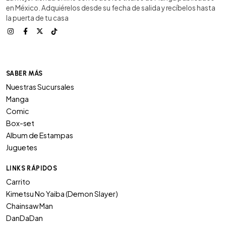
en México. Adquiérelos desde su fecha de salida y recíbelos hasta
la puerta de tu casa
SABER MÁS
Nuestras Sucursales
Manga
Comic
Box-set
Album de Estampas
Juguetes
LINKS RÁPIDOS
Carrito
Kimetsu No Yaiba (Demon Slayer)
Chainsaw Man
DanDaDan