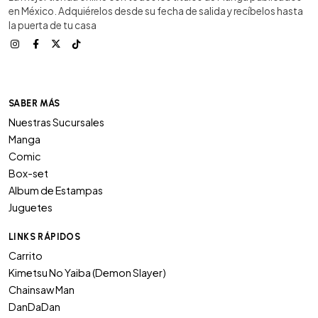
en México. Adquiérelos desde su fecha de salida y recíbelos hasta
la puerta de tu casa
SABER MÁS
Nuestras Sucursales
Manga
Comic
Box-set
Album de Estampas
Juguetes
LINKS RÁPIDOS
Carrito
Kimetsu No Yaiba (Demon Slayer)
Chainsaw Man
DanDaDan