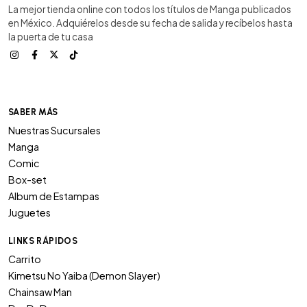
La mejor tienda online con todos los títulos de Manga publicados
en México. Adquiérelos desde su fecha de salida y recíbelos hasta
la puerta de tu casa
SABER MÁS
Nuestras Sucursales
Manga
Comic
Box-set
Album de Estampas
Juguetes
LINKS RÁPIDOS
Carrito
Kimetsu No Yaiba (Demon Slayer)
Chainsaw Man