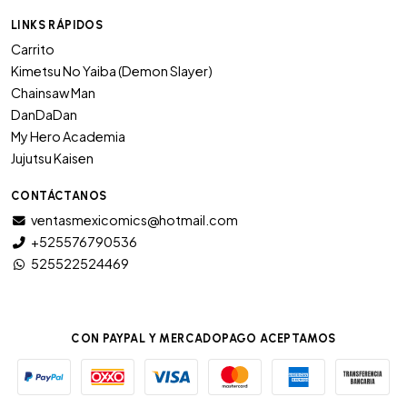
LINKS RÁPIDOS
Carrito
Kimetsu No Yaiba (Demon Slayer)
Chainsaw Man
DanDaDan
My Hero Academia
Jujutsu Kaisen
CONTÁCTANOS
ventasmexicomics@hotmail.com
+525576790536
525522524469
CON PAYPAL Y MERCADOPAGO ACEPTAMOS