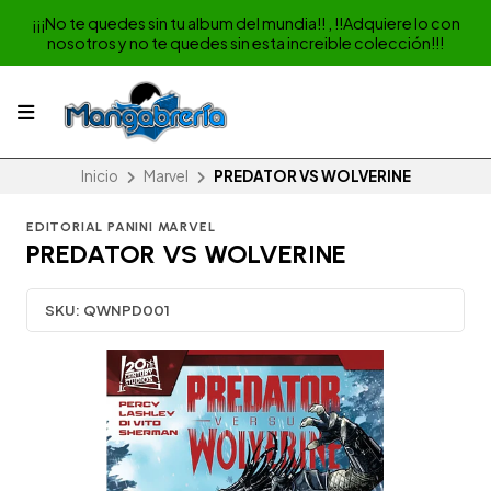
¡¡¡No te quedes sin tu album del mundia!! , !!Adquiere lo con
nosotros y no te quedes sin esta increible colección!!!
Inicio
Marvel
PREDATOR VS WOLVERINE
EDITORIAL PANINI MARVEL
PREDATOR VS WOLVERINE
SKU:
QWNPD001