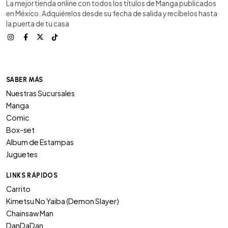
La mejor tienda online con todos los títulos de Manga publicados
en México. Adquiérelos desde su fecha de salida y recíbelos hasta
la puerta de tu casa
SABER MÁS
Nuestras Sucursales
Manga
Comic
Box-set
Album de Estampas
Juguetes
LINKS RÁPIDOS
Carrito
Kimetsu No Yaiba (Demon Slayer)
Chainsaw Man
DanDaDan