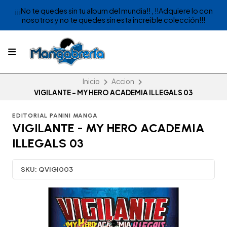
¡¡¡No te quedes sin tu album del mundia!! , !!Adquiere lo con
nosotros y no te quedes sin esta increible colección!!!
Inicio
Accion
VIGILANTE - MY HERO ACADEMIA ILLEGALS 03
EDITORIAL PANINI MANGA
VIGILANTE - MY HERO ACADEMIA
ILLEGALS 03
SKU:
QVIGI003