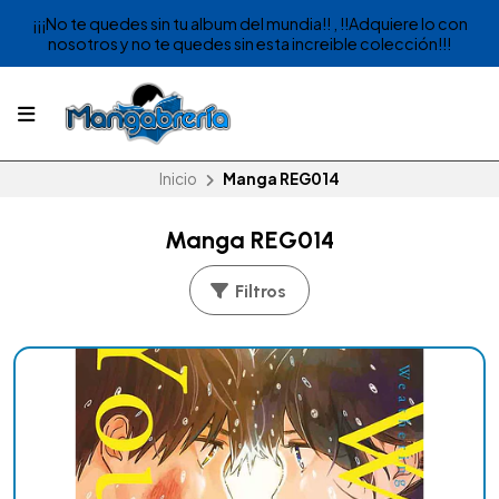
¡¡¡No te quedes sin tu album del mundia!! , !!Adquiere lo con
nosotros y no te quedes sin esta increible colección!!!
Inicio
Manga REG014
Manga REG014
Filtros