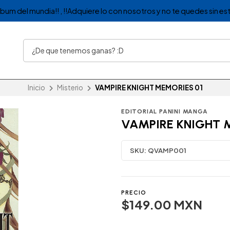
album del mundia!! , !!Adquiere lo con nosotros y no te quedes sin est
Inicio
Misterio
VAMPIRE KNIGHT MEMORIES 01
EDITORIAL PANINI MANGA
VAMPIRE KNIGHT 
SKU:
QVAMP001
PRECIO
$149.00 MXN