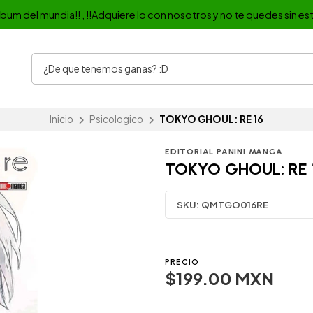
album del mundia!! , !!Adquiere lo con nosotros y no te quedes sin est
Inicio
Psicologico
TOKYO GHOUL: RE 16
EDITORIAL PANINI MANGA
TOKYO GHOUL: RE 
SKU:
QMTGO016RE
PRECIO
$199.00 MXN