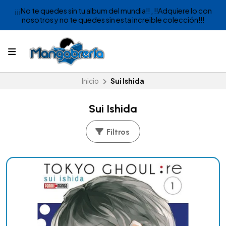
¡¡¡No te quedes sin tu album del mundia!! , !!Adquiere lo con
nosotros y no te quedes sin esta increible colección!!!
Inicio
Sui Ishida
Sui Ishida
Filtros