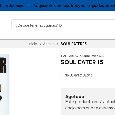
album del mundia!! , !!Adquiere lo con nosotros y no te quedes sin est
Inicio
Accion
SOUL EATER 15
EDITORIAL PANINI MANGA
SOUL EATER 15
SKU:
QSOUL015
Agotado
Este producto está actual
abajo para que te avisemo