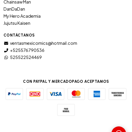
Chainsaw Man
DanDaDan
My Hero Academia
Jujutsu Kaisen
CONTÁCTANOS
ventasmexicomics@hotmail.com
+525576790536
525522524469
CON PAYPAL Y MERCADOPAGO ACEPTAMOS