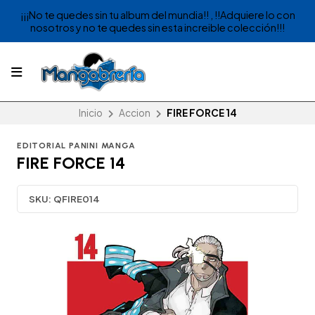
¡¡¡No te quedes sin tu album del mundia!! , !!Adquiere lo con
nosotros y no te quedes sin esta increible colección!!!
Inicio
Accion
FIRE FORCE 14
EDITORIAL PANINI MANGA
FIRE FORCE 14
SKU:
QFIRE014