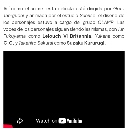
Así como el anime, esta película está dirigida por
Goro
Taniguchi
y animada por el estudio
Sunrise
, el diseño de
los personajes estuvo a cargo del grupo
CLAMP
. Las
voces de los personajes siguen siendo las mismas, con
Jun
Fukuyama
como
Lelouch Vi Britannia
,
Yukana
como
C.C.
y
Takahiro Sakurai
como
Suzaku Kururugi.