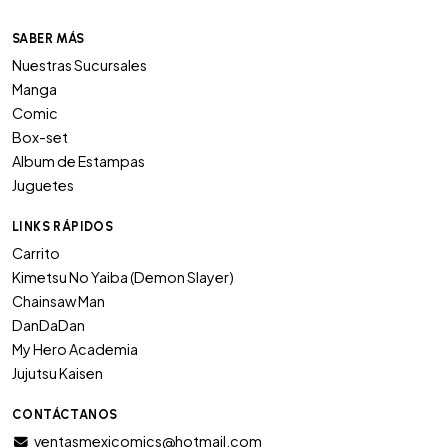
SABER MÁS
Nuestras Sucursales
Manga
Comic
Box-set
Album de Estampas
Juguetes
LINKS RÁPIDOS
Carrito
Kimetsu No Yaiba (Demon Slayer)
Chainsaw Man
DanDaDan
My Hero Academia
Jujutsu Kaisen
CONTÁCTANOS
ventasmexicomics@hotmail.com