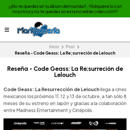
¡¡¡No te quedes sin tu album del mundia!! , !!Adquiere lo con
nosotros y no te quedes sin esta increible colección!!!
Inicio
Post
Reseña - Code Geass: La Re;surreción de Lelouch
Reseña - Code Geass: La Re;surreción de
Lelouch
Code Geass: La Resurrección de Lelouch
llega a cines
mexicanos los próximos 11, 12 y 13 de octubre, a tan sólo 8
meses de su estreno en Japón y gracias a la colaboración
entre Madness Entertainment y Cinépolis.