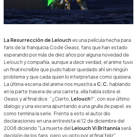
La Resurrección de Lelouch
es una película hecha para
fans de la franquicia
Code Geass
, fans que han estado
esperando por más de diez años por alguna novedad de
Lelouch
y compañía, aunque a decir verdad, el anime tuvo
un final increíble que pudo haber quedado ahí sin ningún
problema y que cada quien lo interpretase como quisiera.
La última escena del anime nos muestra a
C.C.
hablando
en la parte trasera de una carreta, ella habla sobre el
Geass
y al final dice: “¿Cierto,
Lelouch
?”, con ese último
dialogo y una escena apuntando a una grulla de papel, es
como termina la serie. Frente a esto el autor dio
declaraciones en una entrevista el 12 de diciembre del
2008 diciendo "La muerte del
Lelouch Vi Britannia
será
decisión de los fans, pero yo opto por el final feliz".