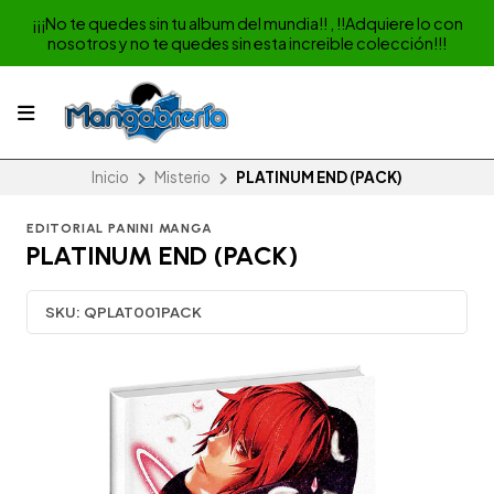
¡¡¡No te quedes sin tu album del mundia!! , !!Adquiere lo con
nosotros y no te quedes sin esta increible colección!!!
Inicio
Misterio
PLATINUM END (PACK)
EDITORIAL PANINI MANGA
PLATINUM END (PACK)
SKU:
QPLAT001PACK