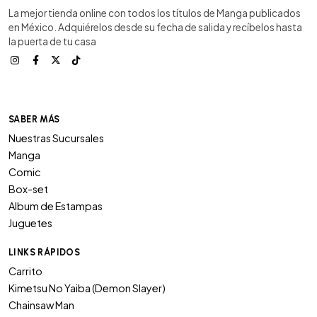
La mejor tienda online con todos los títulos de Manga publicados
en México. Adquiérelos desde su fecha de salida y recíbelos hasta
la puerta de tu casa
SABER MÁS
Nuestras Sucursales
Manga
Comic
Box-set
Album de Estampas
Juguetes
LINKS RÁPIDOS
Carrito
Kimetsu No Yaiba (Demon Slayer)
Chainsaw Man