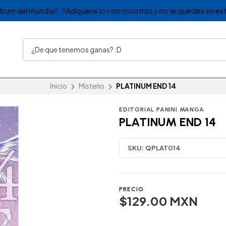
album del mundia!! , !!Adquiere lo con nosotros y no te quedes sin est
Inicio
Misterio
PLATINUM END 14
EDITORIAL PANINI MANGA
PLATINUM END 14
SKU:
QPLAT014
PRECIO
$129.00 MXN