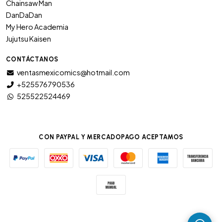
Chainsaw Man
DanDaDan
My Hero Academia
Jujutsu Kaisen
CONTÁCTANOS
ventasmexicomics@hotmail.com
+525576790536
525522524469
CON PAYPAL Y MERCADOPAGO ACEPTAMOS