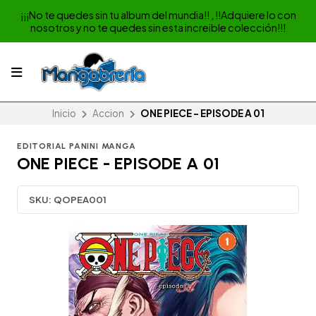
¡¡¡No te quedes sin tu album del mundia!! , !!Adquiere lo con
nosotros y no te quedes sin esta increible colección!!!
Inicio
Accion
ONE PIECE - EPISODE A 01
EDITORIAL PANINI MANGA
ONE PIECE - EPISODE A 01
SKU:
QOPEA001