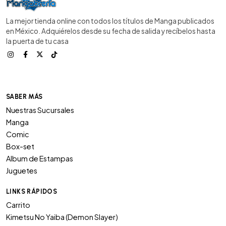
La mejor tienda online con todos los títulos de Manga publicados
en México. Adquiérelos desde su fecha de salida y recíbelos hasta
la puerta de tu casa
SABER MÁS
Nuestras Sucursales
Manga
Comic
Box-set
Album de Estampas
Juguetes
LINKS RÁPIDOS
Carrito
Kimetsu No Yaiba (Demon Slayer)