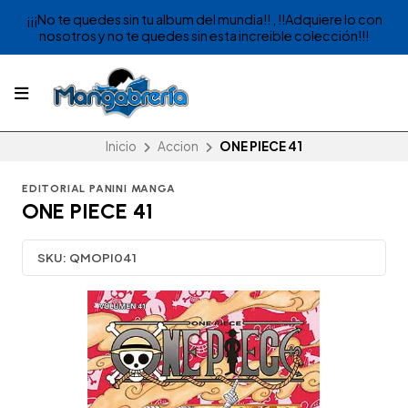
¡¡¡No te quedes sin tu album del mundia!! , !!Adquiere lo con
nosotros y no te quedes sin esta increible colección!!!
Inicio
Accion
ONE PIECE 41
EDITORIAL PANINI MANGA
ONE PIECE 41
SKU:
QMOPI041