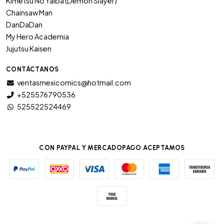
Kimetsu No Yaiba (Demon Slayer)
Chainsaw Man
DanDaDan
My Hero Academia
Jujutsu Kaisen
CONTÁCTANOS
ventasmexicomics@hotmail.com
+525576790536
525522524469
CON PAYPAL Y MERCADOPAGO ACEPTAMOS