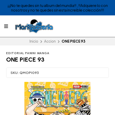
¡¡¡No te quedes sin tu album del mundia!! , !!Adquiere lo con
nosotros y no te quedes sin esta increible colección!!!
Inicio
Accion
ONE PIECE 93
EDITORIAL PANINI MANGA
ONE PIECE 93
SKU:
QMOPI093