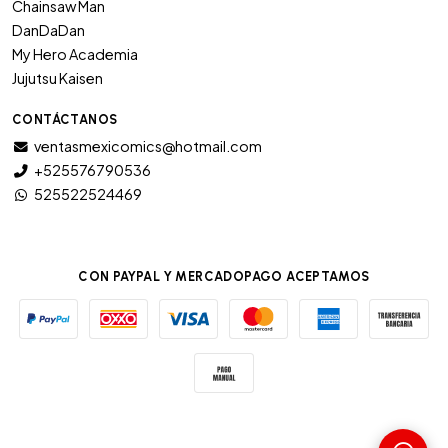
Chainsaw Man
DanDaDan
My Hero Academia
Jujutsu Kaisen
CONTÁCTANOS
ventasmexicomics@hotmail.com
+525576790536
525522524469
CON PAYPAL Y MERCADOPAGO ACEPTAMOS