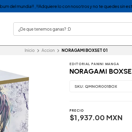
album del mundia!! , !!Adquiere lo con nosotros y no te quedes sin est
Inicio
Accion
NORAGAMI BOXSET 01
EDITORIAL PANINI MANGA
NORAGAMI BOXSE
SKU:
QMNOR001BOX
PRECIO
$1,937.00 MXN